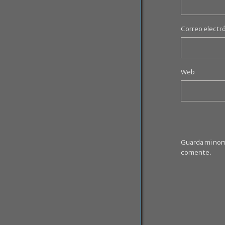
Correo electr
Web
Guarda mi nom
comente.