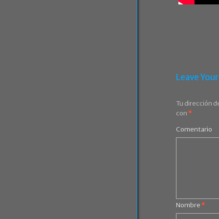
Leave You
Tu dirección d
con
*
Comentario
Nombre
*