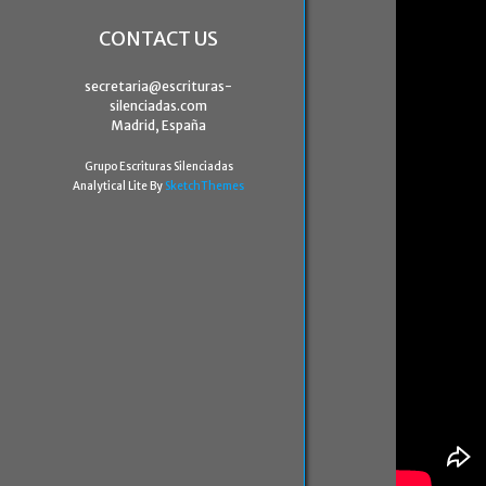
CONTACT US
secretaria@escrituras-
silenciadas.com
Madrid, España
Grupo Escrituras Silenciadas
Analytical Lite By
SketchThemes