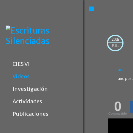
28th
JUL
CIES VI
admin
Videos
and post
Investigación
0
Actividades
Publicaciones
Compartido