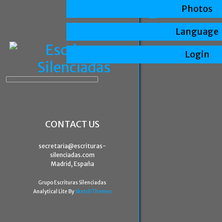
Photos
Language
Login
CONTACT US
secretaria@escrituras-
silenciadas.com
Madrid, España
Grupo Escrituras Silenciadas
Analytical Lite By
SketchThemes