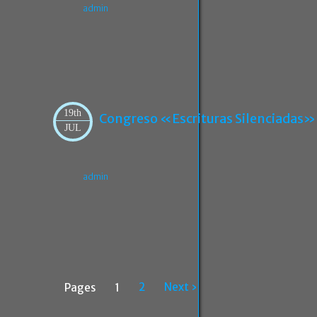
admin
19th
Congreso «Escrituras Silenciadas» 
JUL
admin
2
Next ›
Pages
1