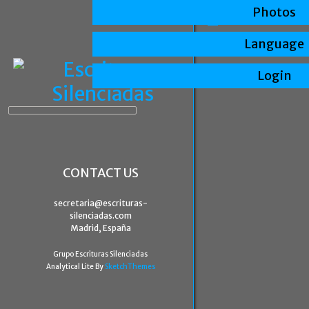
Photos
Language
Login
CONTACT US
secretaria@escrituras-
silenciadas.com
Madrid, España
Grupo Escrituras Silenciadas
Analytical Lite By
SketchThemes