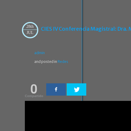
28th
CIES IV Conferencia Magistral: Dra. 
JUL
admin
and posted in
Redes
0
Compartido